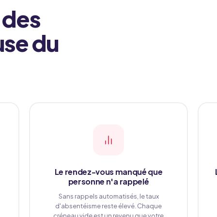
 des
use du
s
Le rendez-vous manqué que
personne n'a rappelé
Sans rappels automatisés, le taux
d'absentéisme reste élevé. Chaque
créneau vide est un revenu que votre