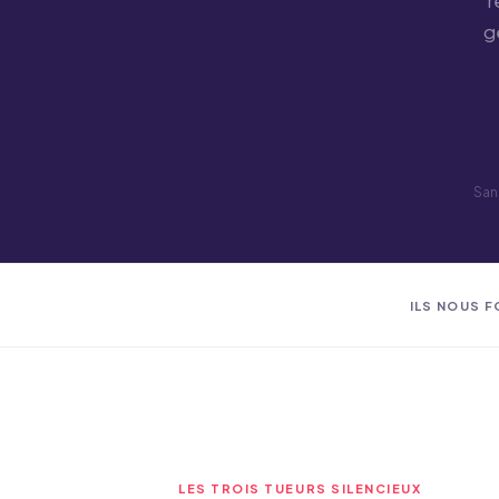
r
g
San
ILS NOUS 
LES TROIS TUEURS SILENCIEUX