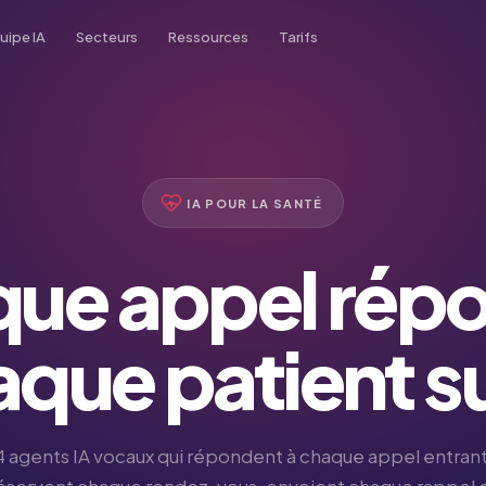
uipe IA
Secteurs
Ressources
Tarifs
n
Blog
Immobilier
istrative
Conseils, tendances et études de cas
Academy
Transport
erciale
Tutoriels vidéo et guides
IA POUR LA SANTÉ
French
tt
Podcast
Assurance
s Client
Écouter sur Spotify
ue appel rép
Santé
rt
que patient su
Études de marché
4 agents IA vocaux qui répondent à chaque appel entrant