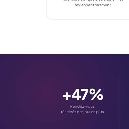
reviennent rarement.
+
47
%
Rendez-vous
réservés par jour en plus