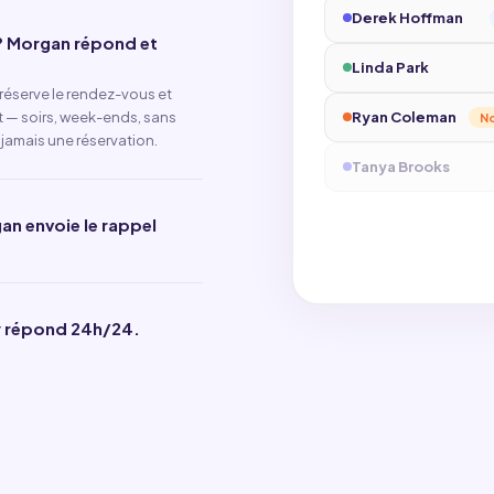
Soumis
Derek Hoffman
Patricia Long
12
 ? Morgan répond et
Salesforce
HubSp
Visite réservée po
✓ Synced
✓ Sync
Linda Park
réserve le rendez-vous et
Sandra Mitchell
R
Le lead serait dev
 — soirs, week-ends, sans
Ryan Coleman
No
jamais une réservation.
Kevin Torres
Nouve
Tanya Brooks
n envoie le rappel
 y répond 24h/24.