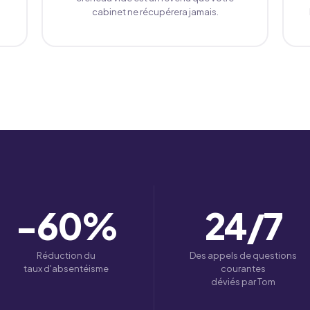
cabinet ne récupérera jamais.
−60
%
24
/7
Réduction du
Des appels de questions
taux d'absentéisme
courantes
déviés par Tom