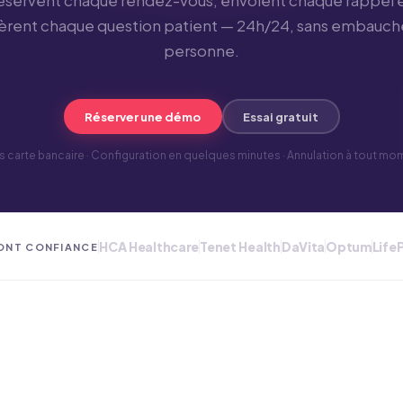
éservent chaque rendez-vous, envoient chaque rappel 
èrent chaque question patient — 24h/24, sans embauch
personne.
Réserver une démo
Essai gratuit
s carte bancaire · Configuration en quelques minutes · Annulation à tout mo
HCA Healthcare
Tenet Health
DaVita
Optum
Life
FONT CONFIANCE