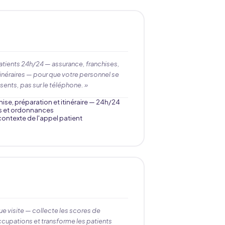
atients 24h/24 — assurance, franchises,
tinéraires — pour que votre personnel se
sents, pas sur le téléphone. »
ise, préparation et itinéraire — 24h/24
s et ordonnances
 contexte de l'appel patient
ue visite — collecte les scores de
ccupations et transforme les patients