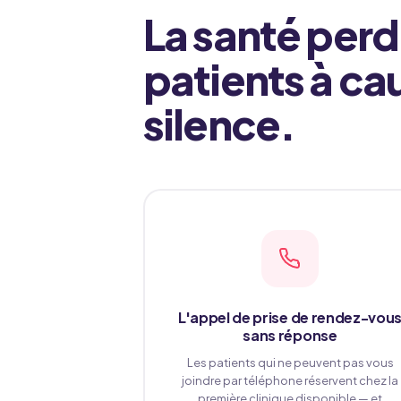
La santé perd
patients à ca
silence.
L'appel de prise de rendez-vou
sans réponse
Les patients qui ne peuvent pas vous
joindre par téléphone réservent chez la
première clinique disponible — et