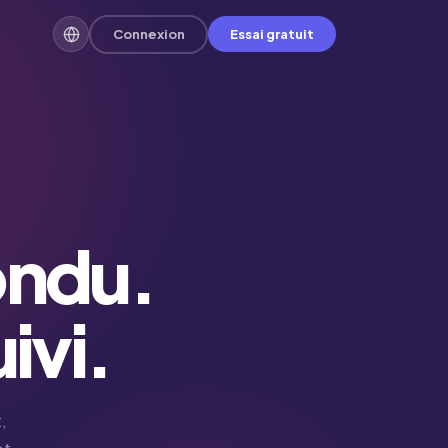
Connexion
Essai gratuit
ondu.
ivi.
,