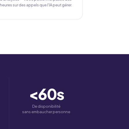
heures sur des appels que l'IA peut gérer.
<
60
s
De disponibilité
sans embaucher personne