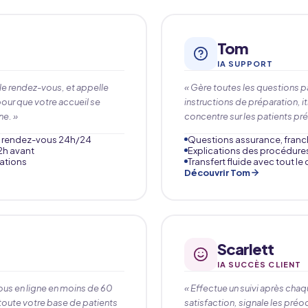
Tom
IA SUPPORT
le rendez-vous, et appelle
« Gère toutes les questions p
pour que votre accueil se
instructions de préparation, i
ne. »
concentre sur les patients pré
de rendez-vous 24h/24
Questions assurance, franch
2h avant
Explications des procédure
ations
Transfert fluide avec tout le
Découvrir Tom
Scarlett
IA SUCCÈS CLIENT
us en ligne en moins de 60
« Effectue un suivi après chaq
 toute votre base de patients
satisfaction, signale les préo