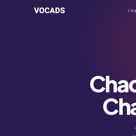
L'éq
Morga
IA Admin
Brad
IA Comm
Scarle
IA Succè
Chaq
Tom
IA Suppo
Cha