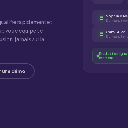
Sophie Ren
qualifie rapidement et
Dormant 6 se
ue votre équipe se
Camille Rou
Dormant 3 moi
sion, jamais sur la
Brad est en ligne 
moment
r une démo