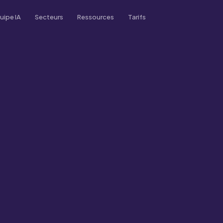
uipe IA
Secteurs
Ressources
Tarifs
Blog
n
Immobilier
Conseils, tendances et
istrative
études de cas
Academy
Transport
erciale
Tutoriels vidéo et guides
tt
French
Podcast
Assurance
s Client
Écouter sur Spotify
Santé
rt
Études de marché