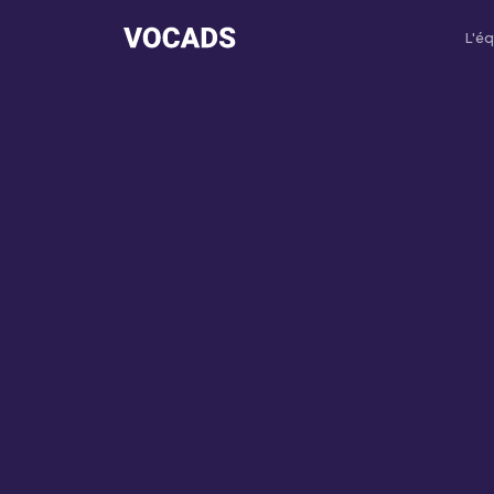
L'éq
Morga
IA Admin
Brad
IA Comm
Scarle
IA Succè
Tom
IA Suppo