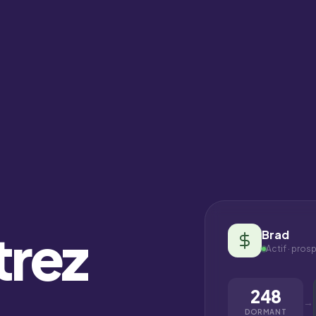
rez
Brad
Actif · pro
248
→
DORMANT