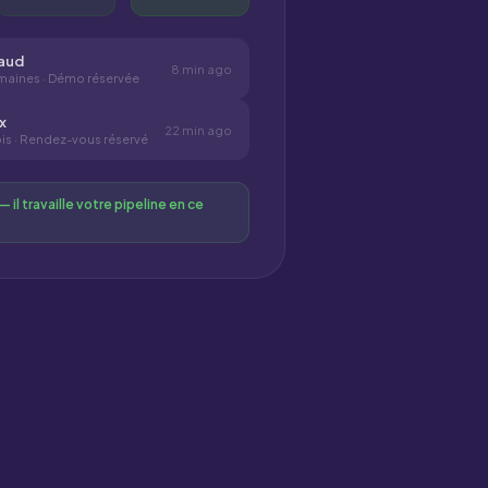
aud
8 min ago
maines · Démo réservée
x
22 min ago
s · Rendez-vous réservé
— il travaille votre pipeline en ce