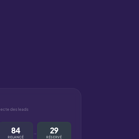
specte des leads
84
29
→
RELANCÉ
RÉSERVÉ