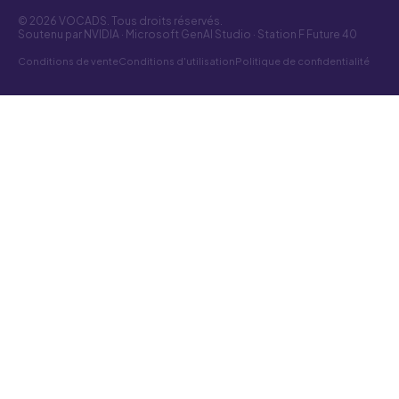
© 2026 VOCADS. Tous droits réservés.
Soutenu par NVIDIA · Microsoft GenAI Studio · Station F Future 40
Conditions de vente
Conditions d'utilisation
Politique de confidentialité