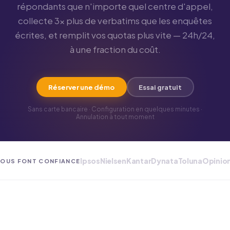
répondants que n'importe quel centre d'appel,
collecte 3× plus de verbatims que les enquêtes
écrites, et remplit vos quotas plus vite — 24h/24,
à une fraction du coût.
Réserver une démo
Essai gratuit
Sans carte bancaire · Configuration en quelques minutes ·
Annulation à tout moment
Ipsos
Nielsen
Kantar
Dynata
Toluna
Opinio
NOUS FONT CONFIANCE