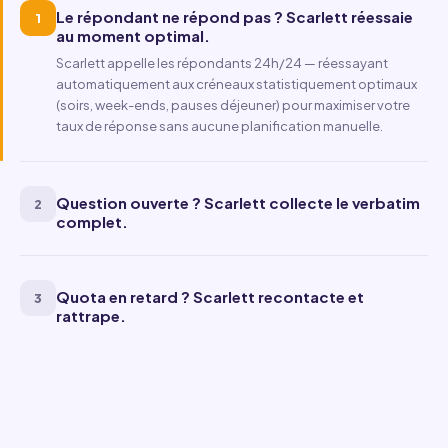
Le répondant ne répond pas ? Scarlett réessaie
1
au moment optimal.
Scarlett appelle les répondants 24h/24 — réessayant
automatiquement aux créneaux statistiquement optimaux
(soirs, week-ends, pauses déjeuner) pour maximiser votre
taux de réponse sans aucune planification manuelle.
Question ouverte ? Scarlett collecte le verbatim
2
complet.
Quota en retard ? Scarlett recontacte et
3
rattrape.