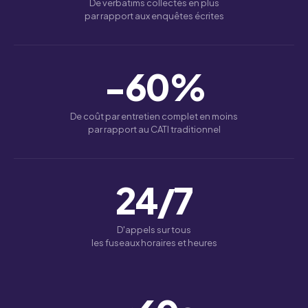
De verbatims collectés en plus
par rapport aux enquêtes écrites
−60
%
De coût par entretien complet en moins
par rapport au CATI traditionnel
24
/7
D'appels sur tous
les fuseaux horaires et heures