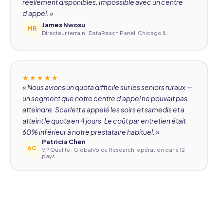
réellement disponibles. Impossible avec un centre
d'appel. »
James Nwosu
MR
Directeur terrain · DataReach Panel, Chicago IL
★★★★★
« Nous avions un quota difficile sur les seniors ruraux —
un segment que notre centre d'appel ne pouvait pas
atteindre. Scarlett a appelé les soirs et samedis et a
atteint le quota en 4 jours. Le coût par entretien était
60% inférieur à notre prestataire habituel. »
Patricia Chen
AC
VP Qualité · GlobalVoice Research, opération dans 12
pays