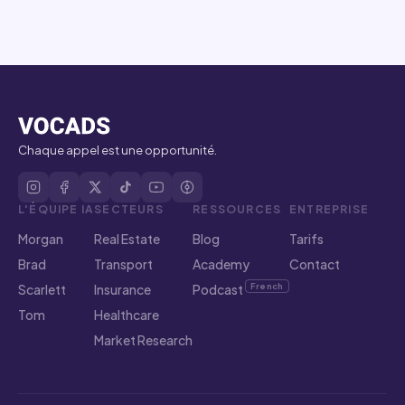
Chaque appel est une opportunité.
L'ÉQUIPE IA
SECTEURS
RESSOURCES
ENTREPRISE
Morgan
Real Estate
Blog
Tarifs
Brad
Transport
Academy
Contact
Scarlett
Insurance
Podcast
French
Tom
Healthcare
Market Research