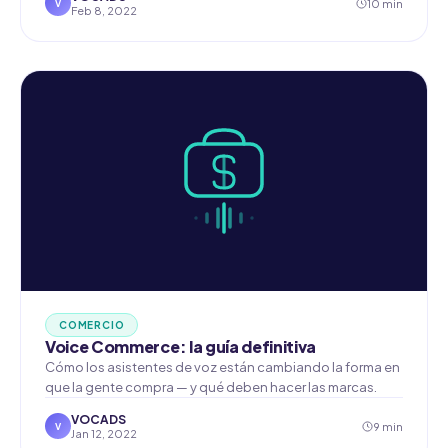
10 min
V
Feb 8, 2022
COMERCIO
Voice Commerce: la guía definitiva
Cómo los asistentes de voz están cambiando la forma en
que la gente compra — y qué deben hacer las marcas.
VOCADS
9 min
V
Jan 12, 2022