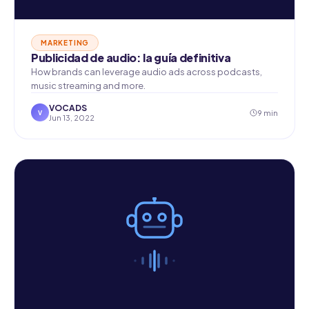
MARKETING
Publicidad de audio: la guía definitiva
How brands can leverage audio ads across podcasts,
music streaming and more.
VOCADS
9 min
V
Jun 13, 2022